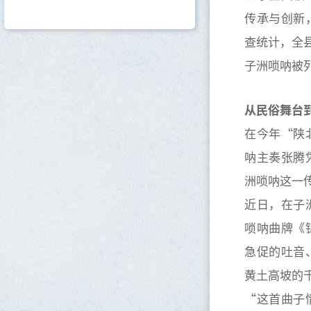
传承与创新
查统计，全县
子洲唢呐被
从民俗舞台
在今年“陕
呐主奏张腾
洲唢呐这一
近日，在子
唢呐曲牌《
急促的吐音
黄土高坡的
“这首曲子