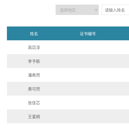
姓名
证书编号
高苡淳
李予斯
潘希然
黄可然
张佳芯
王堇桐