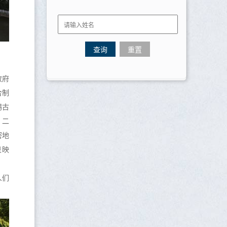
政府
合制
锡古
，二
密地
泉映
人们