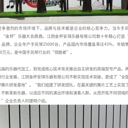
竞争激烈的市场环境下，品牌与技术都是企业的核心竞争力。当今手
，“金杯”乐器大名鼎鼎。江阴金杯安琪乐器有限公司数十年精心打造
”品牌，企业年产手风琴25000台，产品国内市场覆盖率达43%，年销
000万元，是中国手风琴行业的“领跑者”。
低端的乐器代加工，到完成核心技术攻关推出自主研发的高端型号产品，
领行业发展，江阴金杯安琪乐器有限公司不断实现技术突破，更成了“全
琴簧片研发基地”。“我们组建了研发团队，在最关键的簧片工艺上实现
，不断革新乐器，以适应不同的演出环境和演奏人群，从而开拓不同领域
。”企业负责人时建明介绍。