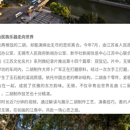
动民族乐器走向世界
有两根弦的二胡，却能演绎出无尽的悲欢离合。今年7月，由江苏省人民
闻办公室、无锡市人民政府新闻办公室、新华社新闻信息中心江苏中心联
的《江苏文化名片》系列微纪录片推出第十四个篇章：双弦记。片中，无
琴坊的车间内，二胡制作大师卜广军正在打磨原料，经过一次次手工打磨
产生了玉石般的温润质感。依托中国古老的榫卯结构，二胡各个零件，紧
合在一起，成就了优雅的东方韵味。无锡，不仅孕育出世界名曲《二
》，二胡制作技艺也十分精湛。
部时长近7分钟的视频，通过解读与展示二胡制作工艺、演奏技巧，邀约
聚无锡，在如画的江南中，共赴一场心灵之旅。