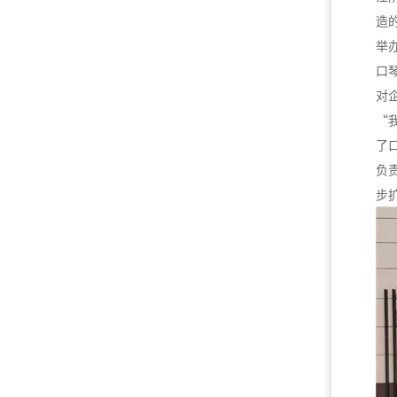
造
举
口
对
“
了
负
步