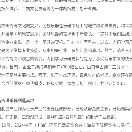
、二胡生产工艺展示等功能于一体的梅村二胡文化园，以及集二胡制作参
胡技艺体验、二胡文创展销等为一体的梅村二胡产业园。
着中国传统文化的复兴，民族乐器在乐器市场上的地位越来越重要，越来
人开始学习和欣赏民乐，民族乐器的需求也不断增长。“这对于我们民族
制造企业来说，是一个非常好的契机。”在卜广军看来，过去，人们学习
要是为了掌握专业技能，从事相关行业、参加比赛和演出。然而，随着人
水平的提高和观念的转变，人们学习乐器更多的是为了享受音乐带来的快
足感。目前，企业二胡的年销量在7000把左右，出口量占到了三分之一
亚地区是其主要市场。眼下，出于生态环保、绿色生产的考虑，企业还在
工合成纤维材料替代蟒皮，积极实践“绿色二胡”项目，并已开始出口。
造西洋乐器制造高地
器制造产业作为音乐产业的重要组成部分，已经从野蛮式生长，开始向集
展。在无锡，正渐渐形成“民族乐器+西洋乐器”的制造产业集群。
年10月，2024中国（上海）国际乐器展览会在上海新国际博览中心举行