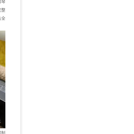
口琴
完整
占全
琴制