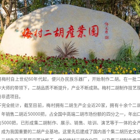
锡梅村自上世纪60年代起，便兴办民族乐器厂，开始制作二胡。在一批
作大师的带领下，二胡品质不断提升，产业不断成熟。梅村二胡制作技艺
级非遗项目。
不完全统计，截至目前，梅村拥有二胡生产企业近20家，拥有十余个二
，年销售二胡近50000把，占全国中高端二胡市场份额的四分之一，年出
约5000把，已形成集二胡制作、展示、销售、培训、演艺等于一体的全
，成为我国重要的二胡产业基地。这里先后建成了国内首个集二胡历史文