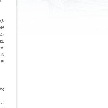
观、
越多
乐器
乐器
们生
乐和
，东
研制
约化
，江