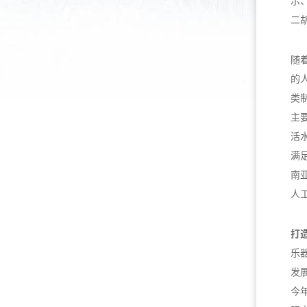
示
二
随
的
类
主
活
满
南
人
打
乐
发
今