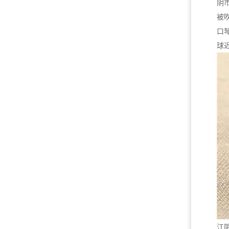
阴
被
口
球
江