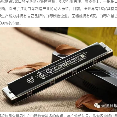
市祝塘镇5家口琴制造企业集体亮相，引发行业关注。展览会上，一把把
吹响，吹出了江阴口琴制造产业的动人乐章。目前，全世界有18家具有
琴生产能力并拥有自己品牌的口琴制造企业，无锡就拥有6家，口琴产量
近60%的份额。
阴祝塘是全世界生产口琴数量最多的乡镇，年产值超亿元。作为祝塘镇口