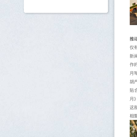
推
仅
新
作
月
胡
贴
月
这
相