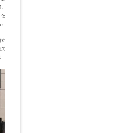
团、
年在
后，
建立
相关
进一