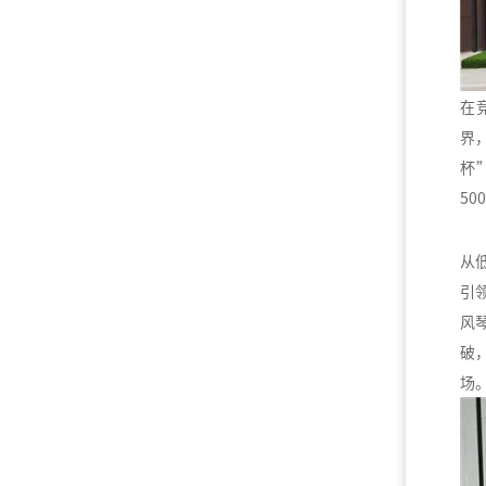
在
界
杯
5
从
引
风
破
场