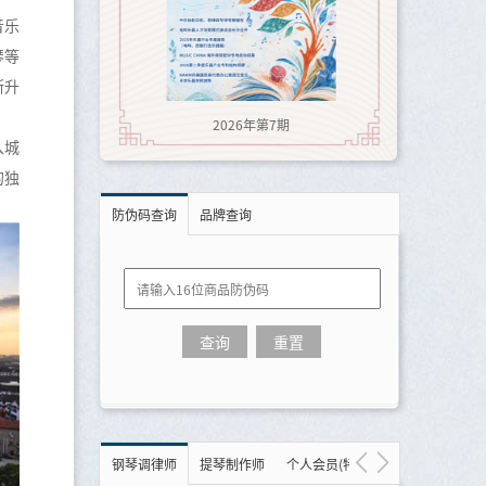
音乐
琴等
断升
2026年第7期
入城
的独
防伪码查询
品牌查询
钢琴调律师
提琴制作师
个人会员(特约)