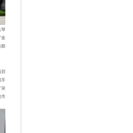
风琴
“金
售额
再到
国手
了突
的市