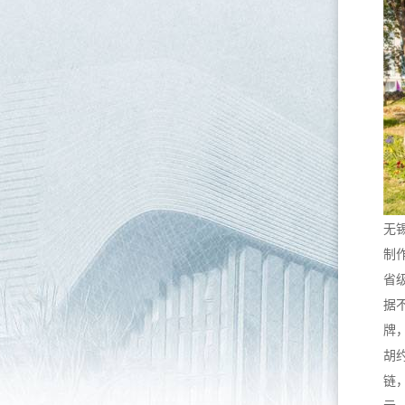
无
制
省
据
牌
胡
链