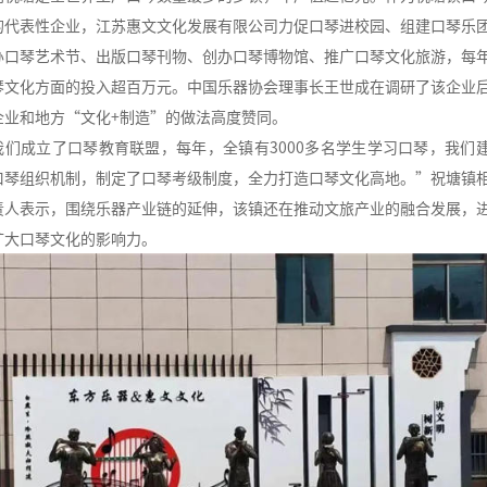
的代表性企业，江苏惠文文化发展有限公司力促口琴进校园、组建口琴乐
办口琴艺术节、出版口琴刊物、创办口琴博物馆、推广口琴文化旅游，每
琴文化方面的投入超百万元。中国乐器协会理事长王世成在调研了该企业
企业和地方“文化+制造”的做法高度赞同。
我们成立了口琴教育联盟，每年，全镇有3000多名学生学习口琴，我们
口琴组织机制，制定了口琴考级制度，全力打造口琴文化高地。”祝塘镇
责人表示，围绕乐器产业链的延伸，该镇还在推动文旅产业的融合发展，
扩大口琴文化的影响力。