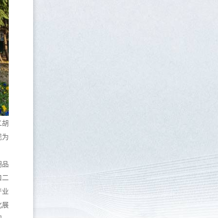
二胡
现为
胡品
口二
产业
化展