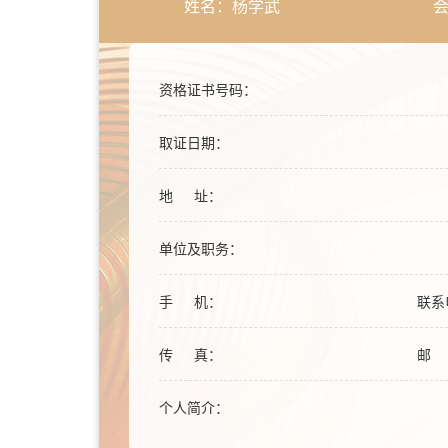
姓名：杨学武
会
资格证书号码：
取证日期：
地 址：
单位及职务：
手 机：
联系
传 真：
邮 
个人简介：