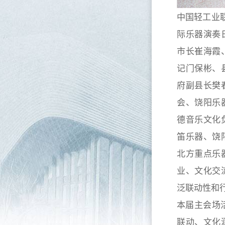
中国轻工业
际乐器演奏
市长崔海霞
记门保彬、
府副县长樊
会、饶阳乐
德音乐文化
笛乐器、饶
北方重点乐
业、文化交
泛联动性和
本届主会场
联动、文化