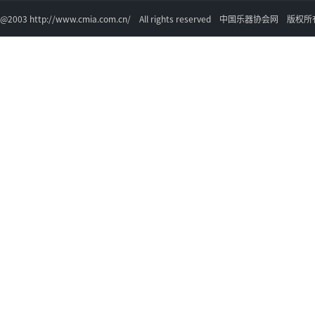
@2003 http://www.cmia.com.cn/ All rights reserved 中国乐器协会网 版