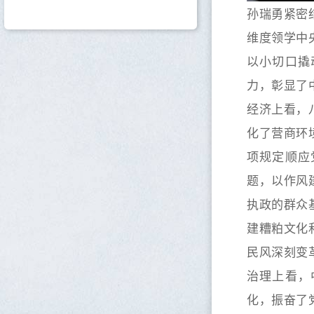
孙瑞勇紧密
维度领学中
以小切口撬
力，彰显了
经济上看，
化了营商环
项规定顺应
题，以作风
执政的群众
建糟粕文化
民风深刻变
治理上看，
化，振奋了